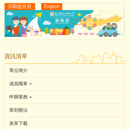
跳
回勤益首頁
English
到
主
要
內
容
區
資訊清單
單位簡介
成員職掌
申辦業務
章則辦法
表單下載