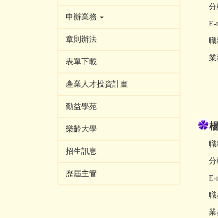
分機
申辦業務
E-m
章則辦法
職
業務
表單下載
1.
產業人才投資計畫
2
勤益學苑
樂齡大學
職稱
招生訊息
分機
歷屆主管
E-m
職
業務