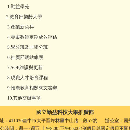
.勤益學苑
2.教育部樂齡大學
.產業新尖兵
專案教師定期成效評估
學分班及非學分班
推廣部網站維護
SOP維護與更新
現職人才培育課程
推廣教育相關來文簽辦
.其他交辦事項
國立勤益科技大學推廣部
址：411030臺中市太平區坪林里中山路二段57號 辦公室：國
公時間：週一~週五 上午8:00-下午05:00 (例假日與國定假日不開