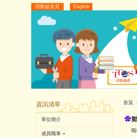
跳
回勤益首頁
English
到
主
要
內
容
區
首頁
資訊清單
單位簡介
職稱
成員職掌