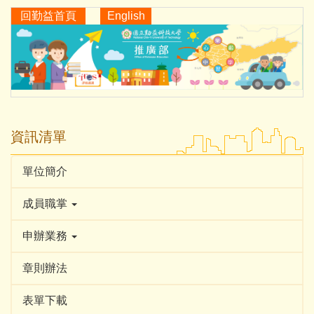
跳
回勤益首頁
English
到
主
要
內
容
區
資訊清單
單位簡介
成員職掌
申辦業務
章則辦法
表單下載