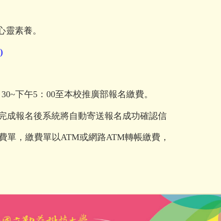
心靈素養。
)
：
30~
下午
5
：
00
至本校推廣部報名繳費。
完成報名後系統將自動寄送報名成功確認信
費單，繳費單以ATM或網路ATM
轉帳
繳費，