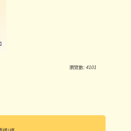
瀏覽數:
4101
秀樓1樓