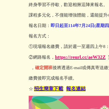
終身學習不停歇，歡迎相揪逗陣來報名。
課程多元化，不僅能增強體能，還能提升
報名日期：
即日起至
114
年7
月24
日
(
星期四
報名方式：
①現場報名繳費，請於週一至週四上午
8
https://reurl.cc/aeW32Z
②網路報名，
，
確定開班
後將透過
E-mail
或傳真寄送繳
繳費後即完成報名手續。
招生簡章下載
報名連結
☆