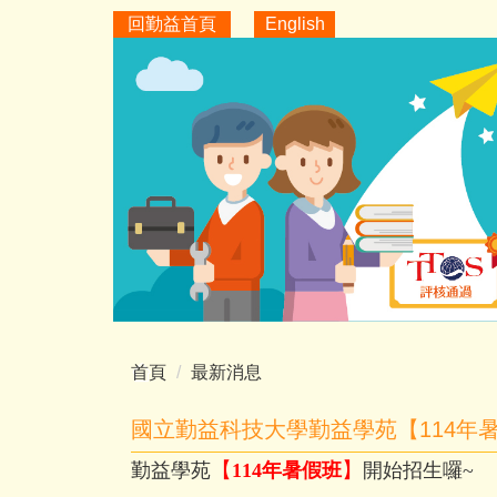
跳
回勤益首頁
English
到
主
要
內
容
區
首頁
最新消息
國立勤益科技大學勤益學苑【114年
【
】
勤益學苑
114
年暑假班
開始招生囉
~