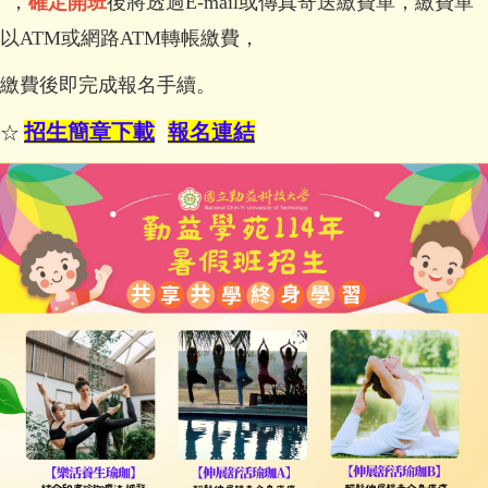
，
確定開班
後將透過
E-mail
或傳真寄送繳費單，繳費單
以ATM或網路ATM
轉帳
繳費，
繳費後即完成報名手續。
招生簡章下載
報名連結
☆