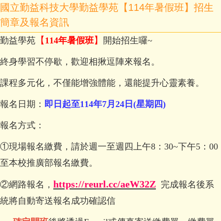
國立勤益科技大學勤益學苑【114年暑假班】招生
簡章及報名資訊
【
】
勤益學苑
114
年暑假班
開始招生囉
~
終身學習不停歇，歡迎相揪逗陣來報名。
課程多元化，不僅能增強體能，還能提升心靈素養。
報名日期：
即日起至
114
年7
月24
日
(
星期四
)
報名方式：
①現場報名繳費，請於週一至週四上午
8
：
30~
下午
5
：
00
至本校推廣部報名繳費。
https://reurl.cc/aeW32Z
②網路報名，
完成報名後系
統將自動寄送報名成功確認信