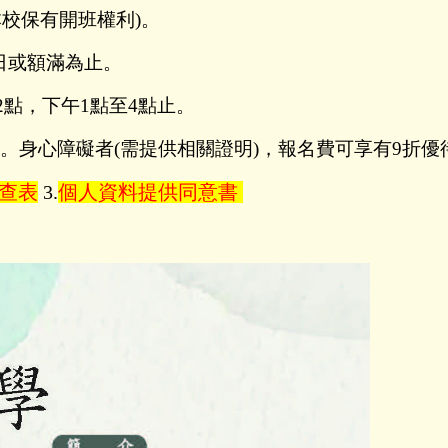
本校保有開班權利
)
。
日或額滿為止。
2
點，下午
1
點至
4
點止。
。
身心障礙者
(
需提供相關證明
)
，報名費可享有
9
折優
查表
3.
個人資料提供同意書