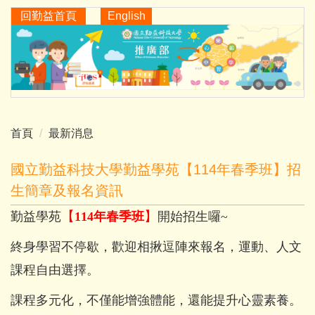
跳
回勤益首頁
English
到
主
要
內
容
區
首頁
最新消息
國立勤益科技大學勤益學苑【114年春季班】招
生簡章及報名資訊
【
】
勤益學苑
114
年春季班
開始招生囉
~
終身學習不停歇，歡迎相揪逗陣來報名，運動、人文
課程自由選擇。
課程多元化，不僅能增強體能，還能提升心靈素養。