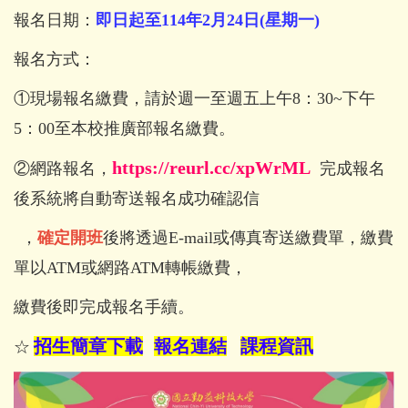
報名日期：
即日起至
114
年2
月24
日
(
星期一
)
報名方式：
①現場報名繳費，請於週一至週五上午
8
：
30~
下午
5
：
00
至本校推廣部報名繳費。
https://reurl.cc/xpWrML
②網路報名，
完成報名
後系統將自動寄送報名成功確認信
，
確定開班
後將透過
E-mail
或傳真寄送繳費單，繳費
單以ATM或網路ATM
轉帳
繳費，
繳費後即完成報名手續。
招生簡章下載
報名連結
課程資訊
☆