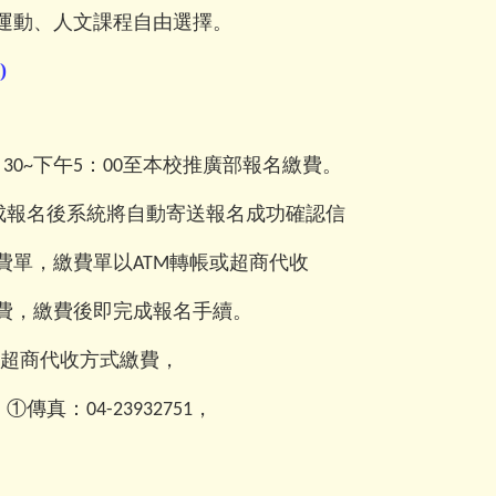
運動、人文課程自由選擇。
)
：
下午
：
至本校推廣部報名繳費。
30~
5
00
成報名後系統將自動寄送報名成功確認信
費單，繳費單以
轉帳或超商代收
ATM
費，繳費後即完成報名手續。
超商代收方式繳費，
：
①傳真：
，
04-23932751