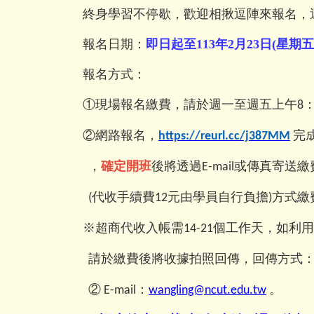
終身學習不停歇，歡迎相揪逗陣來報名，
報名日期：
即日起至
113
年2
月
23
日
(
星期五
報名方式：
①現場報名繳費，請於週一至週五上午
8
②網路報名，
完
https://reurl.cc/j387MM
，
確定開班
後將透過
或傳真寄送繳
E-mail
代收手續費
元由學員自行負擔
方式繳
(
12
)
※超商代收入帳需
個工作天，如利用
14-21
請於繳費後將收據拍照回傳，回傳方式
②
：
。
E-mail
wangling@ncut.edu.tw