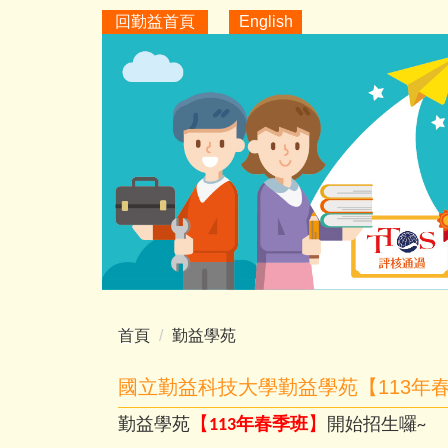
跳
回勤益首頁
English
到
主
要
內
容
區
首頁
勤益學苑
國立勤益科技大學勤益學苑【113年
【
】
勤益學苑
年春季班
開始招生囉
113
~